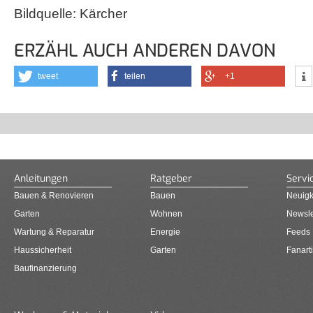
Bildquelle: Kärcher
ERZÄHL AUCH ANDEREN DAVON
tweet
teilen
+1
Anleitungen
Ratgeber
Servi
Bauen & Renovieren
Bauen
Neuigk
Garten
Wohnen
Newsle
Wartung & Reparatur
Energie
Feeds
Haussicherheit
Garten
Fanarti
Baufinanzierung