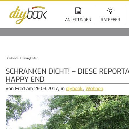
Di
z
In
ANLEITUNGEN
RATGEBER
Startseite
Neuigkeiten
Sie sind hier
SCHRANKEN DICHT! – DIESE REPORT
HAPPY END
von Fred am 29.08.2017, in
diybook
,
Wohnen