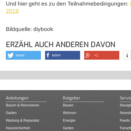
Und hier geht es zu den Teilnahmebedingungen:
2019
Bildquelle: diybook
ERZÄHL AUCH ANDEREN DAVON
tweet
teilen
+1
Anleitungen
Ratgeber
Servi
Bauen & Renovieren
Bauen
Neuigk
Garten
Wohnen
Newsle
Wartung & Reparatur
Energie
Feeds
Haussicherheit
Garten
Fanarti