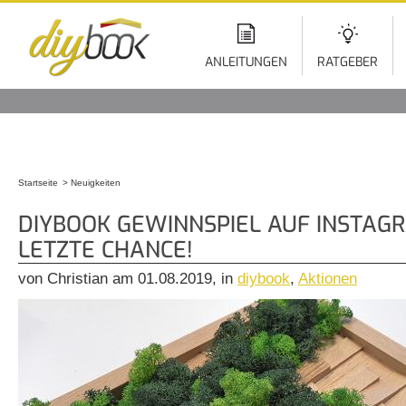
Di
z
In
ANLEITUNGEN
RATGEBER
Startseite
Neuigkeiten
Sie sind hier
DIYBOOK GEWINNSPIEL AUF INSTAG
LETZTE CHANCE!
von Christian am 01.08.2019, in
diybook
,
Aktionen