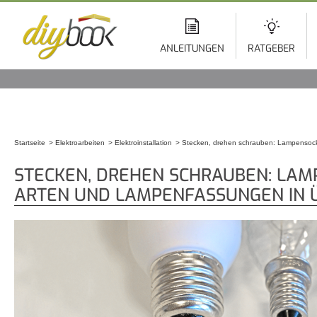
Di
z
In
ANLEITUNGEN
RATGEBER
Startseite
Elektroarbeiten
Elektroinstallation
Stecken, drehen schrauben: Lampensock
Sie sind hier
STECKEN, DREHEN SCHRAUBEN: LAM
ARTEN UND LAMPENFASSUNGEN IN 