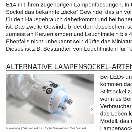
E14 mit ihren zugehörigen Lampenfassungen. In Üb
Sockel das bekannte „dicke“ Gewinde, das an v
für den Hausgebrauch daherkommt und bei hohen
ist. Das zweite Gewinde bildet den klassischen, 
zumeist an Kerzenlampen und Leuchtmitteln bis 40
Ebenfalls nicht unbekannt sein dürfte das Miniat
Dieses ist z.B. Bestandteil von Leuchtmitteln für
ALTERNATIVE LAMPENSOCKEL-ARTEN
Bei LEDs u
kommen dag
Stiftsockel 
wenn es Be
Verbraucher
das Leben l
Modell, das 
Lampensocke
© diybook | Stiftsockel für Höchstleistungen: Der Sockel
© diybook | Zart, aber nich