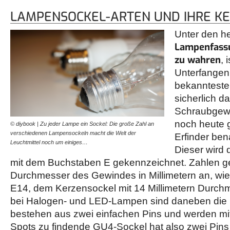
LAMPENSOCKEL-ARTEN UND IHRE K
Unter den he
Lampenfassu
zu wahren
, 
Unterfangen.
bekannteste
sicherlich d
Schraubgewi
noch heute 
© diybook | Zu jeder Lampe ein Sockel: Die große Zahl an
verschiedenen Lampensockeln macht die Welt der
Erfinder be
Leuchtmittel noch um einiges…
Dieser wird 
mit dem Buchstaben E gekennzeichnet. Zahlen g
Durchmesser des Gewindes in Millimetern an, wi
E14, dem Kerzensockel mit 14 Millimetern Durchm
bei Halogen- und LED-Lampen sind daneben die St
bestehen aus zwei einfachen Pins und werden mit 
Spots zu findende GU4-Sockel hat also zwei Pins