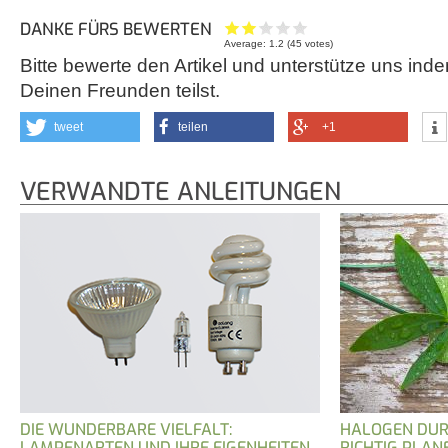
DANKE FÜRS BEWERTEN
Average:
1.2
(
45
votes)
Bitte bewerte den Artikel und unterstütze uns inde
Deinen Freunden teilst.
tweet
teilen
+1
VERWANDTE ANLEITUNGEN
DIE WUNDERBARE VIELFALT:
HALOGEN DURC
LAMPENARTEN UND IHRE EIGENHEITEN
RICHTIG PLAN