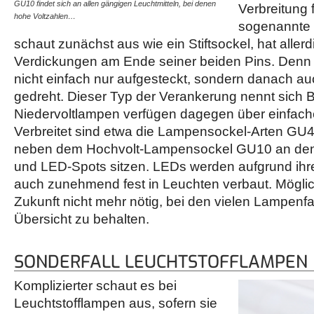
GU10 findet sich an allen gängigen Leuchtmitteln, bei denen
Vertreter unter den Stiftso
Verbreitung f
hohe Voltzahlen…
sich vor allem an…
sogenannte 
schaut zunächst aus wie ein Stiftsockel, hat aller
Verdickungen am Ende seiner beiden Pins. Denn 
nicht einfach nur aufgesteckt, sondern danach a
gedreht. Dieser Typ der Verankerung nennt sich B
Niedervoltlampen verfügen dagegen über einfache 
Verbreitet sind etwa die Lampensockel-Arten GU4
neben dem Hochvolt-Lampensockel GU10 an den
und LED-Spots sitzen. LEDs werden aufgrund ihre
auch zunehmend fest in Leuchten verbaut. Möglich
Zukunft nicht mehr nötig, bei den vielen Lampenf
Übersicht zu behalten.
SONDERFALL LEUCHTSTOFFLAMPEN
Komplizierter schaut es bei
Leuchtstofflampen aus, sofern sie